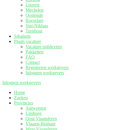
Leuven
Mechelen
Oostende
Roeselare
Sint-Niklaas
Turnhout
Jobalarm
Plaats vacature
Vacature publiceren
Pakketten
FAQ
Contact
Registreren werkgevers
Inloggen werkgevers
Inloggen werkgevers
Home
Zoeken
Provincies
Antwerpen
Limburg
Oost-Vlaanderen
Vlaams-Brabant
West-Vlaanderen