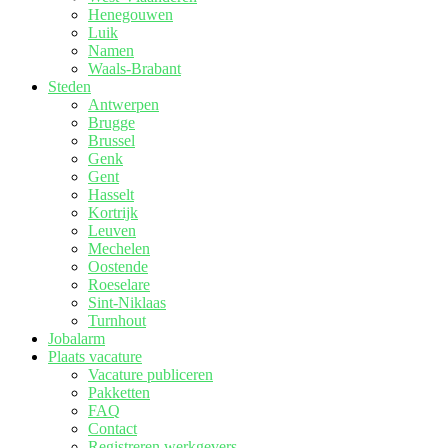
Henegouwen
Luik
Namen
Waals-Brabant
Steden
Antwerpen
Brugge
Brussel
Genk
Gent
Hasselt
Kortrijk
Leuven
Mechelen
Oostende
Roeselare
Sint-Niklaas
Turnhout
Jobalarm
Plaats vacature
Vacature publiceren
Pakketten
FAQ
Contact
Registreren werkgevers